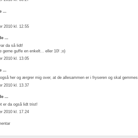
 ...
r 2010 kl. 12.55
e ...
ar da så lidt!
 gerne guffe en enkelt... eller 10! ;o)
r 2010 kl. 13.05
 ...
 også her og ærgrer mig over, at de allesammen er i fryseren og skal gemmes
r 2010 kl. 13.37
e ...
 er da også lidt trist!
r 2010 kl. 17.24
entar