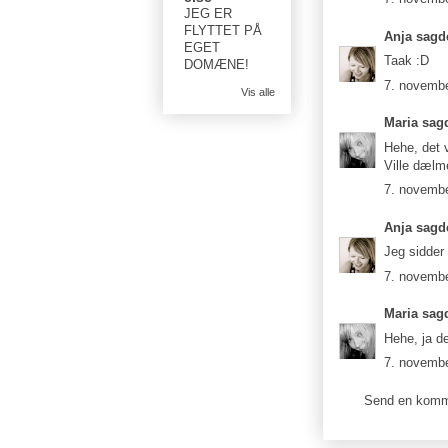
JEG ER
FLYTTET PÅ
Anja
sagde
EGET
Taak :D
DOMÆNE!
7. novembe
Vis alle
Maria
sagd
Hehe, det v
Ville dælme
7. novembe
Anja
sagde
Jeg sidder
7. novembe
Maria
sagd
Hehe, ja det
7. novembe
Send en komm