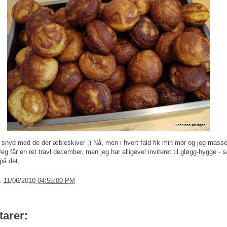
lidt snyd med de der æbleskiver ;) Nå, men i hvert fald fik min mor og jeg mass
eg får en ret travl december, men jeg har alligevel inviteret til gløgg-hygge -
 på det.
l.
11/06/2010 04:55:00 PM
arer: