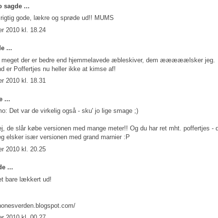
o
sagde ...
 rigtig gode, lækre og sprøde ud!! MUMS
r 2010 kl. 18.24
 ...
ke meget der er bedre end hjemmelavede æbleskiver, dem ææææælsker jeg.
d er Poffertjes nu heller ikke at kimse af!
r 2010 kl. 18.31
 ...
 Det var de virkelig også - sku' jo lige smage ;)
, de slår købe versionen med mange meter!! Og du har ret mht. poffertjes - 
eg elsker især versionen med grand marnier :P
r 2010 kl. 20.25
e ...
et bare lækkert ud!
tehonesverden.blogspot.com/
r 2010 kl. 00.27