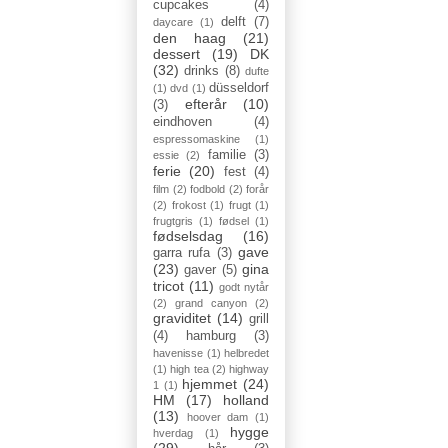
cupcakes
(4)
delft
(7)
daycare
(1)
den haag
(21)
dessert
(19)
DK
(32)
drinks
(8)
dufte
düsseldorf
(1)
dvd
(1)
efterår
(10)
(3)
eindhoven
(4)
espressomaskine
(1)
familie
(3)
essie
(2)
ferie
(20)
fest
(4)
film
(2)
fodbold
(2)
forår
(2)
frokost
(1)
frugt
(1)
frugtgris
(1)
fødsel
(1)
fødselsdag
(16)
gave
garra rufa
(3)
(23)
gina
gaver
(5)
tricot
(11)
godt nytår
(2)
grand canyon
(2)
graviditet
(14)
grill
(4)
hamburg
(3)
havenisse
(1)
helbredet
(1)
high tea
(2)
highway
hjemmet
(24)
1
(1)
HM
(17)
holland
(13)
hoover dam
(1)
hygge
hverdag
(1)