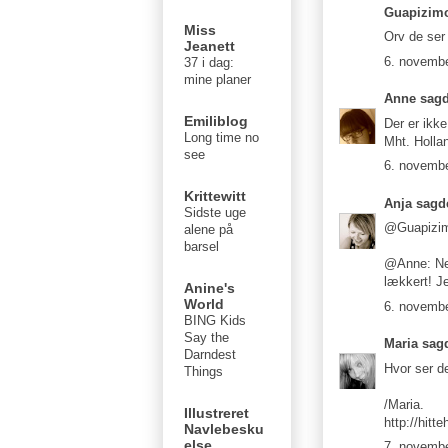
Guapizim
Miss
Orv de ser
Jeanett
6. novembe
37 i dag:
mine planer
Anne
sagde
Emiliblog
Der er ik
Long time no
Mht. Hollan
see
6. novembe
Krittewitt
Anja
sagde
Sidste uge
@Guapizimo:
alene på
barsel
@Anne: Nej
lækkert! J
Anine's
World
6. novembe
BING Kids
Say the
Maria
sagd
Darndest
Hvor ser d
Things
/Maria.
Illustreret
http://hit
Navlebesku
else
7. novembe