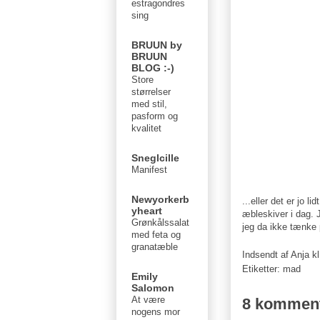
estragondres
sing
BRUUN by
BRUUN
BLOG :-)
Store
størrelser
med stil,
pasform og
kvalitet
Sneglcille
Manifest
Newyorkerb
...eller det er jo 
yheart
æbleskiver i dag. J
Grønkålssalat
jeg da ikke tænke
med feta og
granatæble
Indsendt af
Anja
k
Etiketter:
mad
Emily
Salomon
At være
8 komment
nogens mor