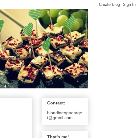
Contact:
blondinenpaatage
t@gmail.com
That's me!