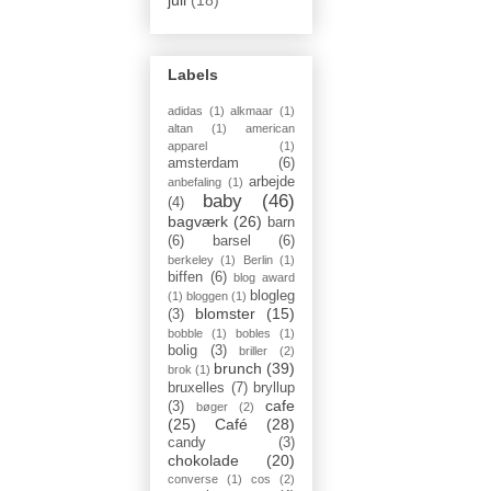
Labels
adidas
(1)
alkmaar
(1)
altan
(1)
american
apparel
(1)
amsterdam
(6)
arbejde
anbefaling
(1)
baby
(46)
(4)
bagværk
(26)
barn
(6)
barsel
(6)
berkeley
(1)
Berlin
(1)
biffen
(6)
blog award
blogleg
(1)
bloggen
(1)
blomster
(15)
(3)
bobble
(1)
bobles
(1)
bolig
(3)
briller
(2)
brunch
(39)
brok
(1)
bruxelles
(7)
bryllup
cafe
(3)
bøger
(2)
(25)
Café
(28)
candy
(3)
chokolade
(20)
converse
(1)
cos
(2)